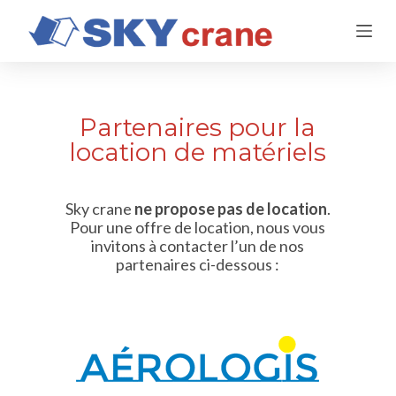
P
a
s
s
e
r
Partenaires pour la
a
location de matériels
u
c
o
n
Sky crane
ne propose pas de location
.
t
Pour une offre de location, nous vous
e
invitons à contacter l’un de nos
n
partenaires ci-dessous :
u