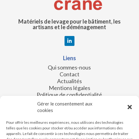
Matériels de levage pour le bâtiment, les
artisans et le déménagement
Liens
Qui sommes-nous
Contact
Actualités
Mentions légales
Politique de confidentialité
Gérer le consentement aux
Les filiales
cookies
SKY accès
Alti Services
Pour offrir les meilleures expériences, nous utilisons des technologies
telles que les cookies pour stocker et/ou accéder aux informations des
XL Industries
appareils. Le fait de consentir à ces technologies nous permettra de traiter
FRACO sasu