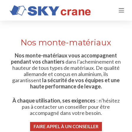
P
a
s
s
e
r
Nos monte-matériaux
a
u
c
Nos monte-matériaux vous accompagnent
o
pendant vos chantiers
dans l’acheminement en
n
hauteur de tous types de matériaux. De qualité
t
allemande et conçus en aluminium, ils
e
garantissent
la sécurité de vos équipes et une
n
haute performance de levage.
u
À chaque utilisation, ses exigences
: n’hésitez
pas à contacter un conseiller pour être
accompagné dans votre besoin.
FAIRE APPEL À UN CONSEILLER