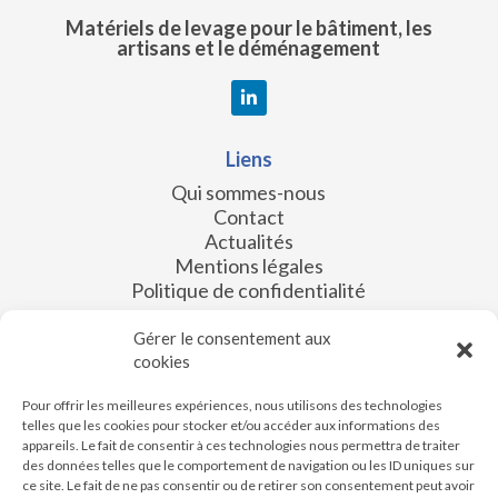
Matériels de levage pour le bâtiment, les
artisans et le déménagement
Liens
Qui sommes-nous
Contact
Actualités
Mentions légales
Politique de confidentialité
Les filiales
Gérer le consentement aux
cookies
SKY accès
Alti Services
Pour offrir les meilleures expériences, nous utilisons des technologies
XL Industries
telles que les cookies pour stocker et/ou accéder aux informations des
FRACO sasu
appareils. Le fait de consentir à ces technologies nous permettra de traiter
Turboiber
des données telles que le comportement de navigation ou les ID uniques sur
ce site. Le fait de ne pas consentir ou de retirer son consentement peut avoir
TORGAR