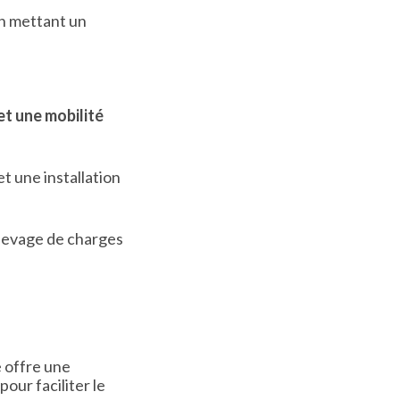
en mettant un
t une mobilité
t une installation
 levage de charges
e offre une
our faciliter le