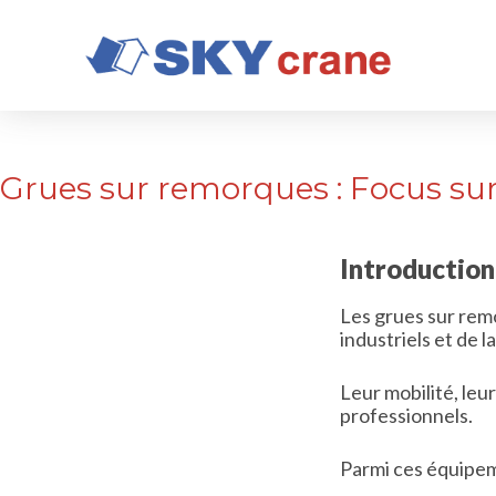
P
a
s
s
e
r
a
Grues sur remorques : Focus sur
u
c
o
n
Introduction
t
e
Les grues sur rem
n
industriels et de l
u
Leur mobilité, leur 
professionnels.
Parmi ces équipeme