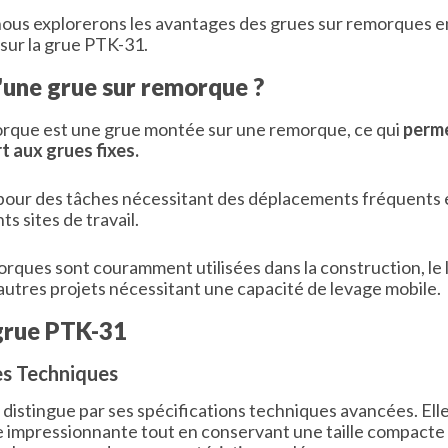
 nous explorerons les avantages des grues sur remorques 
 sur la grue PTK-31.
'une grue sur remorque ?
rque est une grue montée sur une remorque, ce qui
perme
t aux grues fixes.
 pour des tâches nécessitant des déplacements fréquents e
ts sites de travail.
orques sont couramment utilisées dans la construction, le
 autres projets nécessitant une capacité de levage mobile.
 grue PTK-31
es Techniques
distingue par ses spécifications techniques avancées. Ell
 impressionnante tout en conservant une taille compacte p