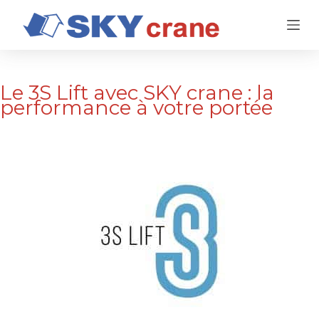
P
a
s
s
e
Le 3S Lift avec SKY crane : la
r
performance à votre portée
a
u
c
o
n
t
e
n
u