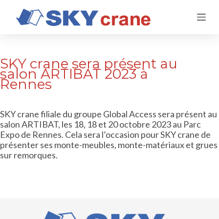
P
a
s
s
e
SKY crane sera présent au
r
salon ARTIBAT 2023 à
a
Rennes
u
c
o
n
SKY crane filiale du groupe Global Access sera présent au
t
salon ARTIBAT, les 18, 18 et 20 octobre 2023 au Parc
e
Expo de Rennes. Cela sera l’occasion pour SKY crane de
n
présenter ses monte-meubles, monte-matériaux et grues
u
sur remorques.